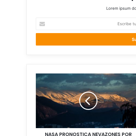
Lorem ipsum dol
Escribe
tu
correo
electrónico
NASA
PRONOSTICA
NEVAZONES
POR
FORTALECIMIENTO
DE
“EL
NIÑO”
NASA PRONOSTICA NEVAZONES POR