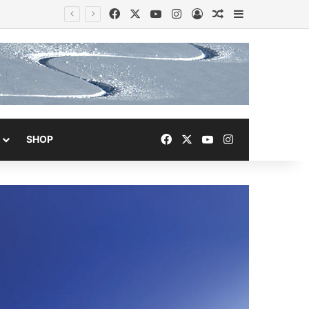
Facebook
X
YouTube
Instagram
Acceso
Publicación al a
Barra lateral
Facebook
X
YouTube
Instagram
SHOP