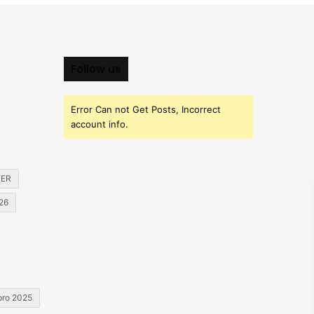
Follow us
Error Can not Get Posts, Incorrect
account info.
KER
026
 pro 2025