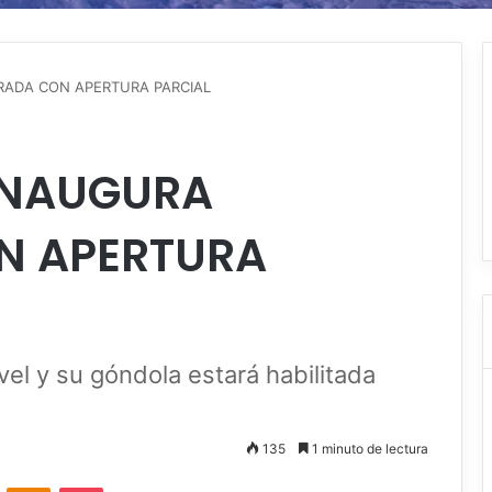
ADA CON APERTURA PARCIAL
INAUGURA
N APERTURA
el y su góndola estará habilitada
135
1 minuto de lectura
VKontakte
Odnoklassniki
Pocket