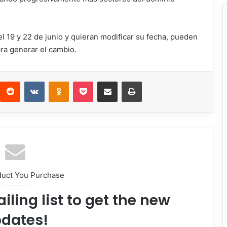
l 19 y 22 de junio y quieran modificar su fecha, pueden
ra generar el cambio.
interest
Reddit
VKontakte
Odnoklassniki
Pocket
Compartir por correo electrónico
Imprimir
duct You Purchase
iling list to get the new
dates!