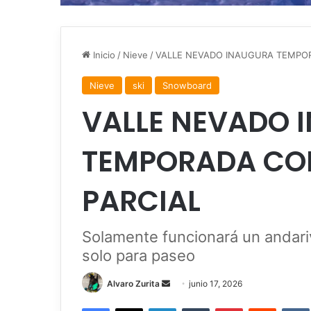
Inicio
/
Nieve
/
VALLE NEVADO INAUGURA TEMPOR
Nieve
ski
Snowboard
VALLE NEVADO 
TEMPORADA CO
PARCIAL
Solamente funcionará un andariv
solo para paseo
Send
Alvaro Zurita
junio 17, 2026
an
Facebook
X
LinkedIn
Tumblr
Pinterest
Reddit