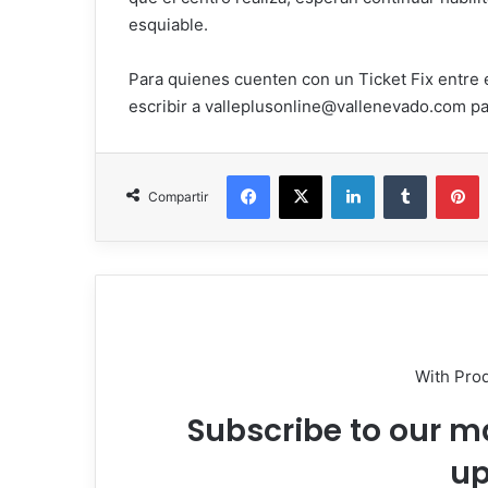
esquiable.
Para quienes cuenten con un Ticket Fix entre e
escribir a valleplusonline@vallenevado.com pa
Facebook
X
LinkedIn
Tumblr
P
Compartir
With Pro
Subscribe to our ma
up