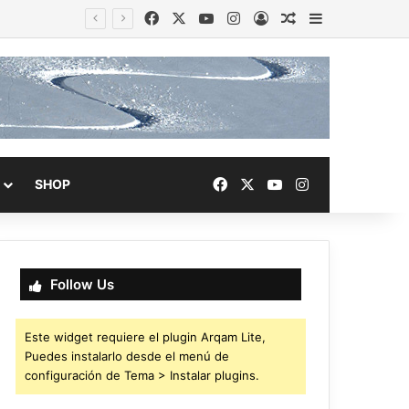
Facebook
X
YouTube
Instagram
Acceso
Publicación al a
Barra lateral
Facebook
X
YouTube
Instagram
SHOP
Follow Us
Este widget requiere el plugin Arqam Lite,
Puedes instalarlo desde el menú de
configuración de Tema > Instalar plugins.