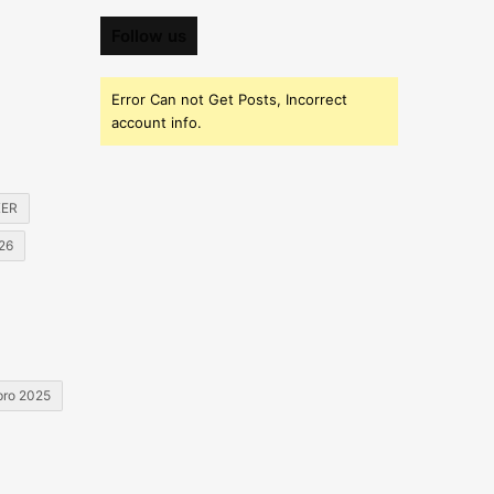
Follow us
Error Can not Get Posts, Incorrect
account info.
KER
026
 pro 2025