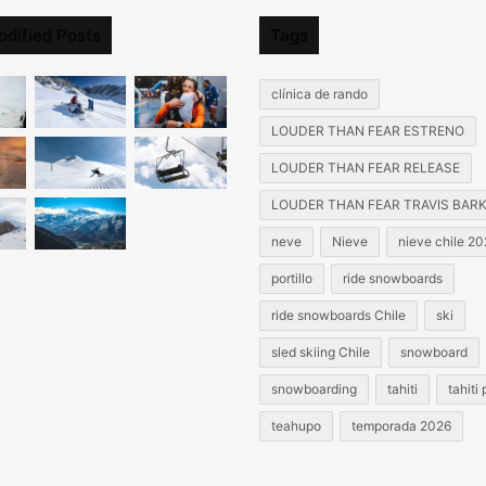
odified Posts
Tags
clínica de rando
LOUDER THAN FEAR ESTRENO
LOUDER THAN FEAR RELEASE
LOUDER THAN FEAR TRAVIS BAR
neve
Nieve
nieve chile 2
portillo
ride snowboards
ride snowboards Chile
ski
sled skiing Chile
snowboard
snowboarding
tahiti
tahiti
teahupo
temporada 2026