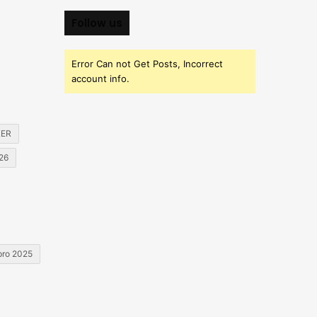
Follow us
Error Can not Get Posts, Incorrect
account info.
KER
026
 pro 2025