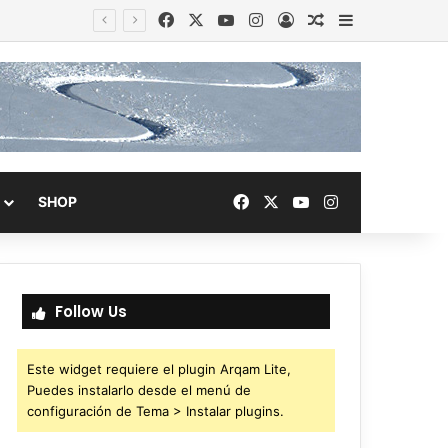
Facebook
X
YouTube
Instagram
Acceso
Publicación al a
Barra lateral
Facebook
X
YouTube
Instagram
SHOP
Follow Us
Este widget requiere el plugin Arqam Lite,
Puedes instalarlo desde el menú de
configuración de Tema > Instalar plugins.