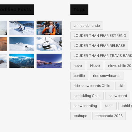
odified Posts
Tags
clínica de rando
LOUDER THAN FEAR ESTRENO
LOUDER THAN FEAR RELEASE
LOUDER THAN FEAR TRAVIS BAR
neve
Nieve
nieve chile 2
portillo
ride snowboards
ride snowboards Chile
ski
sled skiing Chile
snowboard
snowboarding
tahiti
tahiti
teahupo
temporada 2026