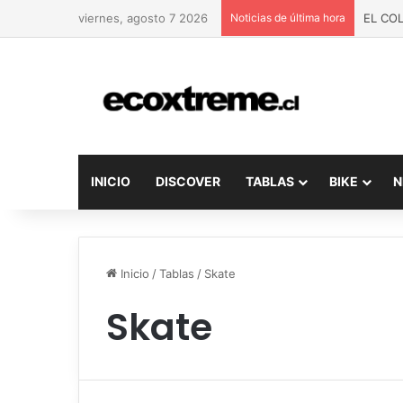
viernes, agosto 7 2026
Noticias de última hora
EL CO
INICIO
DISCOVER
TABLAS
BIKE
N
Inicio
/
Tablas
/
Skate
Skate