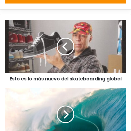
Esto
es
lo
más
nuevo
del
skateboarding
global
Esto es lo más nuevo del skateboarding global
Tahiti
pro
2025
día
2
|
EN