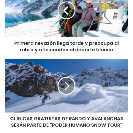
tarde
y
preocupa
al
rubro
y
Primera nevazón llega tarde y preocupa al
aficionados
al
rubro y aficionados al deporte blanco
deporte
blanco
CLÍNICAS
GRATUITAS
DE
RANDO
Y
AVALANCHAS
SERÁN
PARTE
DE
CLÍNICAS GRATUITAS DE RANDO Y AVALANCHAS
"PODER
HUMANO
SERÁN PARTE DE "PODER HUMANO SNOW TOUR"
SNOW